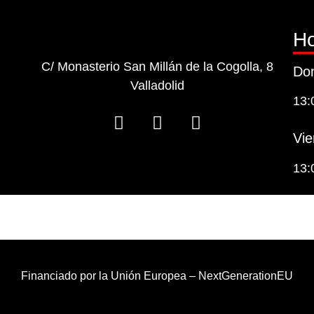
Ho
C/ Monasterio San Millán de la Cogolla, 8
Dom
Valladolid
13:
Vie
13:
Financiado por la Unión Europea – NextGenerationEU