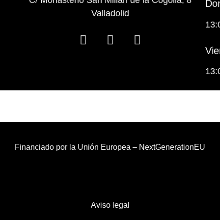
C/ Monasterio San Millán de la Cogolla, 8
Dom
Valladolid
13:
Vie
13:
Financiado por la Unión Europea – NextGenerationEU
Aviso legal