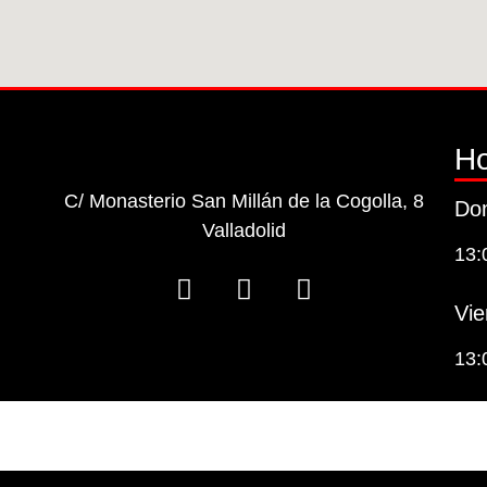
Ho
C/ Monasterio San Millán de la Cogolla, 8
Dom
Valladolid
13:
Vie
13: